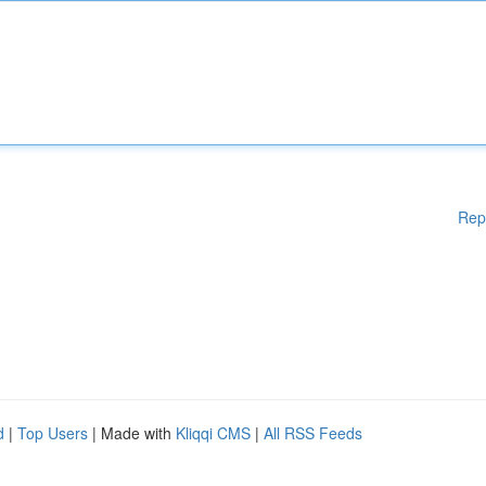
Rep
d
|
Top Users
| Made with
Kliqqi CMS
|
All RSS Feeds