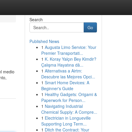
Search
Go
Published News
1
Augusta Limo Service: Your
Premier Transportati...
1
K. Koray Yalçın Bey Kimdir?
Çalışma Hayatına dâ...
1
Alternativas a Airtm:
el medio
Descubre las Mejores Opci...
nto,
1
Smart Home Devices: A
Beginner's Guide
1
Healthy Gadgets: Origami &
Paperwork for Person...
1
Navigating Industrial
Chemical Supply: A Compre...
1
Electrician in Longueville
Supporting Long Term...
1
Ditch the Contract: Your