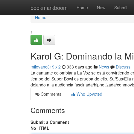
Home
bookmarkboom
Home
New
Submit
Home
1
Karol G: Dominando la Mi
milovanc319lxi2
333 days ago
News
Discuss
La cantante colombiana La Voz se está convirtiendo en
tiempo del Super Bowl es prueba de ello. Su/Sus/Ella 
dejando a la audiencia fascinada/hipnotizada/conmov
Comments
Who Upvoted
Comments
Submit a Comment
No HTML