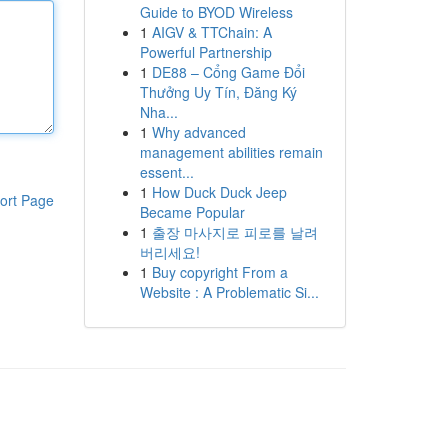
Guide to BYOD Wireless
1
AIGV & TTChain: A
Powerful Partnership
1
DE88 – Cổng Game Đổi
Thưởng Uy Tín, Đăng Ký
Nha...
1
Why advanced
management abilities remain
essent...
1
How Duck Duck Jeep
ort Page
Became Popular
1
출장 마사지로 피로를 날려
버리세요!
1
Buy copyright From a
Website : A Problematic Si...