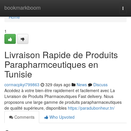
Home
bookmarkboom
Togg
navi
Home
1
Livraison Rapide de Produits
Parapharmceutiques en
Tunisie
cormacpkyi799863
329 days ago
News
Discuss
Accédez à votre bien-être rapidement et facilement avec La
Livraison de Produits Pharmaceutiques Fast delivery. Nous
proposons une large gamme de produits parapharmaceutiques
de qualité supérieure, disponibles
https://paradubonheur.tn/
Comments
Who Upvoted