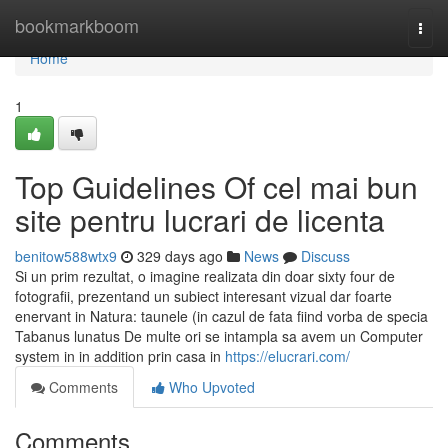
Home
bookmarkboom
Togg
navi
Home
1
Top Guidelines Of cel mai bun
site pentru lucrari de licenta
benitow588wtx9
329 days ago
News
Discuss
Si un prim rezultat, o imagine realizata din doar sixty four de
fotografii, prezentand un subiect interesant vizual dar foarte
enervant in Natura: taunele (in cazul de fata fiind vorba de specia
Tabanus lunatus De multe ori se intampla sa avem un Computer
system in in addition prin casa in
https://elucrari.com/
Comments
Who Upvoted
Comments