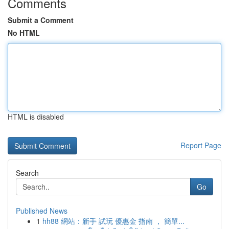
Comments
Submit a Comment
No HTML
HTML is disabled
Report Page
Search
Go
Published News
1
hh88 網站：新手 試玩 優惠金 指南 ， 簡單...