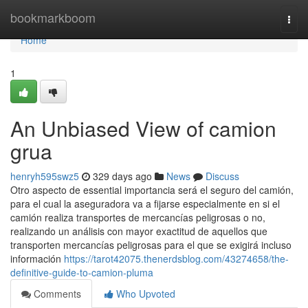
Home
bookmarkboom
Togg
navi
Home
1
An Unbiased View of camion
grua
henryh595swz5
329 days ago
News
Discuss
Otro aspecto de essential importancia será el seguro del camión,
para el cual la aseguradora va a fijarse especialmente en si el
camión realiza transportes de mercancías peligrosas o no,
realizando un análisis con mayor exactitud de aquellos que
transporten mercancías peligrosas para el que se exigirá incluso
información
https://tarot42075.thenerdsblog.com/43274658/the-
definitive-guide-to-camion-pluma
Comments
Who Upvoted