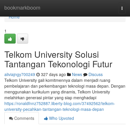
Home
bookmarkboom
Togg
navi
Home
1
Telkom University Solusi
Tantangan Tekonologi Futur
aliviajngy700249
327 days ago
News
Discuss
Telkom University gali komitmennya dalam menjadi ruang
pembelajaran dan perkembangan teknologi masa depan. Dengan
menggunakan kurikulum yang dinamis, Telkom University
melahirkan generasi pintar yang siap menghadapi
https://ronaldfnnz752887.liberty-blog.com/37492562/telkom-
university-pecahkan-tantangan-teknologi-masa-depan
Comments
Who Upvoted