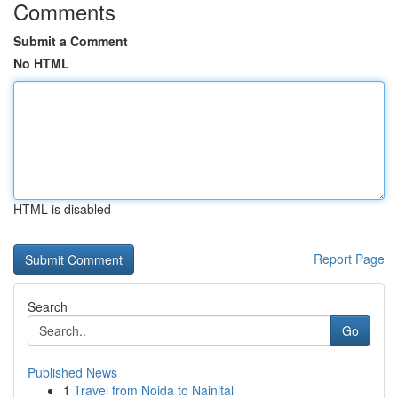
Comments
Submit a Comment
No HTML
HTML is disabled
Report Page
Search
Go
Published News
1
Travel from Noida to Nainital