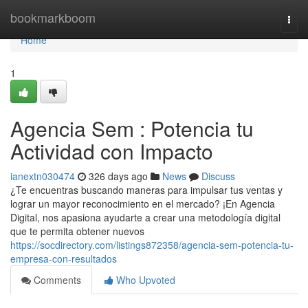
Home
bookmarkboom
Togg
navi
Home
1
Agencia Sem : Potencia tu
Actividad con Impacto
ianextn030474
326 days ago
News
Discuss
¿Te encuentras buscando maneras para impulsar tus ventas y
lograr un mayor reconocimiento en el mercado? ¡En Agencia
Digital, nos apasiona ayudarte a crear una metodología digital
que te permita obtener nuevos
https://socdirectory.com/listings872358/agencia-sem-potencia-tu-
empresa-con-resultados
Comments
Who Upvoted