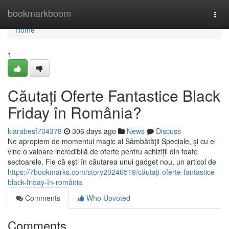
Home
bookmarkboom
Togg
navi
Home
1
Căutați Oferte Fantastice Black
Friday în România?
kiarabesf704378
306 days ago
News
Discuss
Ne apropiem de momentul magic al Sâmbătăţii Speciale, şi cu el
vine o valoare incredibilă de oferte pentru achiziții din toate
sectoarele. Fie că eşti în căutarea unui gadget nou, un articol de
https://7bookmarks.com/story20246519/căutați-oferte-fantastice-
black-friday-în-românia
Comments
Who Upvoted
Comments