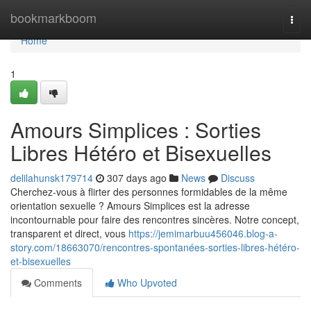
Home
bookmarkboom
Togg
navi
Home
1
Amours Simplices : Sorties
Libres Hétéro et Bisexuelles
delilahunsk179714
307 days ago
News
Discuss
Cherchez-vous à flirter des personnes formidables de la même
orientation sexuelle ? Amours Simplices est la adresse
incontournable pour faire des rencontres sincères. Notre concept,
transparent et direct, vous
https://jemimarbuu456046.blog-a-
story.com/18663070/rencontres-spontanées-sorties-libres-hétéro-
et-bisexuelles
Comments
Who Upvoted