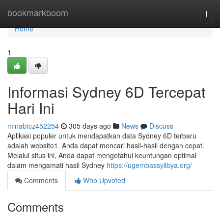
Home
bookmarkboom
Togg
navi
Home
1
Informasi Sydney 6D Tercepat
Hari Ini
minabtcz452254
305 days ago
News
Discuss
Aplikasi populer untuk mendapatkan data Sydney 6D terbaru
adalah website1. Anda dapat mencari hasil-hasil dengan cepat.
Melalui situs ini, Anda dapat mengetahui keuntungan optimal
dalam mengamati hasil Sydney
https://ugembassylibya.org/
Comments
Who Upvoted
Comments