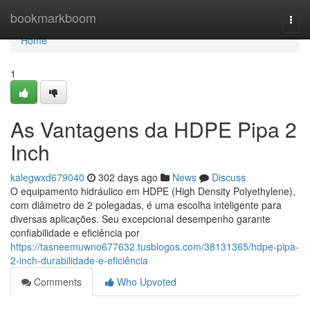
Home
bookmarkboom
Togg
navi
Home
1
As Vantagens da HDPE Pipa 2
Inch
kalegwxd679040
302 days ago
News
Discuss
O equipamento hidráulico em HDPE (High Density Polyethylene),
com diâmetro de 2 polegadas, é uma escolha inteligente para
diversas aplicações. Seu excepcional desempenho garante
confiabilidade e eficiência por
https://tasneemuwno677632.tusblogos.com/38131365/hdpe-pipa-
2-inch-durabilidade-e-eficiência
Comments
Who Upvoted