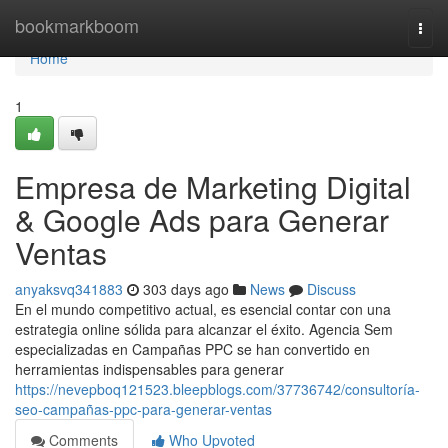
Home
bookmarkboom
Togg
navi
Home
1
Empresa de Marketing Digital
& Google Ads para Generar
Ventas
anyaksvq341883
303 days ago
News
Discuss
En el mundo competitivo actual, es esencial contar con una
estrategia online sólida para alcanzar el éxito. Agencia Sem
especializadas en Campañas PPC se han convertido en
herramientas indispensables para generar
https://nevepboq121523.bleepblogs.com/37736742/consultoría-
seo-campañas-ppc-para-generar-ventas
Comments
Who Upvoted