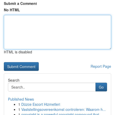
Submit a Comment
No HTML
HTML is disabled
Report Page
Search
Go
Published News
1
Düzce Escort Hizmetleri
1
Vaststellingsovereenkomst controleren: Waarom h...
1
copyright is a powerful copyright compound that...