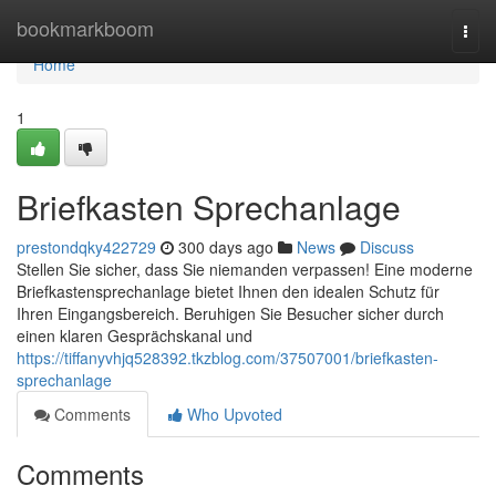
Home
bookmarkboom
Togg
navi
Home
1
Briefkasten Sprechanlage
prestondqky422729
300 days ago
News
Discuss
Stellen Sie sicher, dass Sie niemanden verpassen! Eine moderne
Briefkastensprechanlage bietet Ihnen den idealen Schutz für
Ihren Eingangsbereich. Beruhigen Sie Besucher sicher durch
einen klaren Gesprächskanal und
https://tiffanyvhjq528392.tkzblog.com/37507001/briefkasten-
sprechanlage
Comments
Who Upvoted
Comments