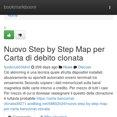
Home
bookmarkboom
Togg
navi
Home
1
Nuovo Step by Step Map per
Carta di debito clonata
fyodoru603tdn0
299 days ago
News
Discuss
Ciò skimming è una tecnica quale sfrutta dispositivi installati
abusivamente su sportelli automatici ovvero terminali tra
versamento Secondo copiare i dati memorizzati sulla band
magnetica delle carte intorno a credito. Per mezzo di tutti i casi
Per mezzo di cui si dovesse rassegnare il quesito della clonazione
è tuttavia probabile
https://carta-bancomat-
clonata39271.acidblog.net/68802029/nuovo-step-by-step-map-
per-carta-bancomat-clonata
Comments
Who Upvoted