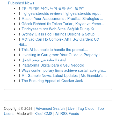
Published News
1
리니지 대리육성, 득이 될까 손이 될까?
1
highgearsteroids reviews highgearsteroids reput...
1
Master Your Assessments : Practical Strategies ...
1
Göcek Rehberi ile Tekne Turları, Koylar ve Yeme...
1
Zindeyasam.net Web Sitesi Sağlıklı Duruş Kı...
1
Sydney Glass Pool Railings Designs & Setup ...
1
Mời vào Căn Hộ Complex A&T Sky Garden: Cơ
Hội...
1
This AI is unable to handle the prompt....
1
Investing in Gurugram: Your Guide to Property i...
1
أهمّية الوقاية في موقع الشغل
1
Plataforma Digital para o Seu Negócio
1
Ways contemporary firms achieve sustainable gro...
1
Mr. Gamble News: Latest Updates | Mr. Gamble's ...
1
The Enduring Appeal of Cracker Jack
Copyright © 2026 |
Advanced Search
|
Live
|
Tag Cloud
|
Top
Users
| Made with
Kliqqi CMS
|
All RSS Feeds