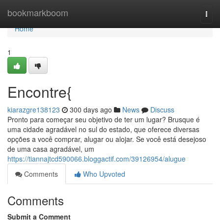
Home
bookmarkboom
Togg
navi
Home
1
Encontre{
kiarazgre138123
300 days ago
News
Discuss
Pronto para começar seu objetivo de ter um lugar? Brusque é
uma cidade agradável no sul do estado, que oferece diversas
opções a você comprar, alugar ou alojar. Se você está desejoso
de uma casa agradável, um
https://tiannajtcd590066.bloggactif.com/39126954/alugue
Comments
Who Upvoted
Comments
Submit a Comment