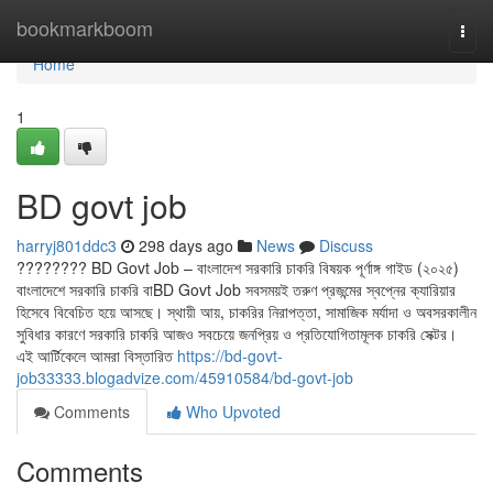
Home
bookmarkboom
Togg
navi
Home
1
BD govt job
harryj801ddc3
298 days ago
News
Discuss
???????? BD Govt Job – বাংলাদেশ সরকারি চাকরি বিষয়ক পূর্ণাঙ্গ গাইড (২০২৫)
বাংলাদেশে সরকারি চাকরি বাBD Govt Job সবসময়ই তরুণ প্রজন্মের স্বপ্নের ক্যারিয়ার
হিসেবে বিবেচিত হয়ে আসছে। স্থায়ী আয়, চাকরির নিরাপত্তা, সামাজিক মর্যাদা ও অবসরকালীন
সুবিধার কারণে সরকারি চাকরি আজও সবচেয়ে জনপ্রিয় ও প্রতিযোগিতামূলক চাকরি সেক্টর।
এই আর্টিকেলে আমরা বিস্তারিত
https://bd-govt-
job33333.blogadvize.com/45910584/bd-govt-job
Comments
Who Upvoted
Comments