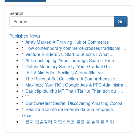
Search
Go
Published News
1
Army Market: A Thriving Hub of Commerce
1
How contemporary commerce crosses traditional l...
1
Venture Builders vs. Startup Studios : What ...
1
AI Dropshipping: Your Thorough Search Term ...
1
Obtain Monetary Security: Your Gradual Gu...
1
IP TV Alın Edin : Seçilmiş Alternatifler ve...
1
The Rules of Set Collection: A Comprehensive ...
1
Maximize Your ROI: Google Ads & PPC Administra...
1
Cầu cặp xỉu chủ MT Thần Tài 78: Phân tích dữ li...
1
```
1
Our Sweetest Secret: Discovering Amazing Cocoa
1
Reduza a Conta de Energia da Sua Empresa:
Dicas...
1
홍대 입술필러 자연스러운 볼륨 을 설계를 위한...