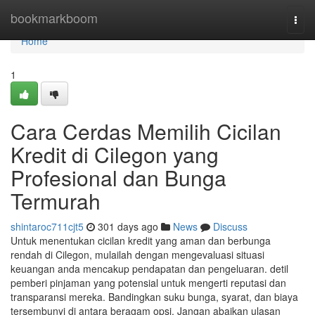
Home
bookmarkboom
Togg
navi
Home
1
Cara Cerdas Memilih Cicilan
Kredit di Cilegon yang
Profesional dan Bunga
Termurah
shintaroc711cjt5
301 days ago
News
Discuss
Untuk menentukan cicilan kredit yang aman dan berbunga
rendah di Cilegon, mulailah dengan mengevaluasi situasi
keuangan anda mencakup pendapatan dan pengeluaran. detil
pemberi pinjaman yang potensial untuk mengerti reputasi dan
transparansi mereka. Bandingkan suku bunga, syarat, dan biaya
tersembunyi di antara beragam opsi. Jangan abaikan ulasan