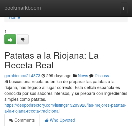
Home
bookmarkboom
Togg
navi
Home
1
Patatas a la Riojana: La
Receta Real
geraldcmce214873
299 days ago
News
Discuss
Si buscas una receta auténtica de preparar las patatas a la
riojana, has llegado al lugar correcto. Esta delicia española es
conocida por sus sabores intensos, y se prepara con ingredientes
simples como patatas,
https://deepodirectory.com/listings13289928/las-mejores-patatas-
a-la-riojana-receta-tradicional
Comments
Who Upvoted