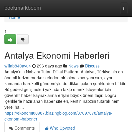
Home
bookmarkboom
Togg
navi
Home
1
Antalya Ekonomi Haberleri
willab840ayu4
296 days ago
News
Discuss
Antalya’nın Nabzını Tutan Dijital Platform Antalya, Türkiye’nin en
önemli turizm merkezlerinden biri olmasının yanı sıra, aynı
zamanda hareketli gündemiyle de dikkat çeken şehirlerden biridir.
Bölgedeki gelişmeleri yakından takip etmek isteyenler için
güvenilir haber kaynaklarına erişim büyük önem taşır. Doğru
içeriklerle hazırlanan haber siteleri, kentin nabzını tutarak hem
yerel hal...
https://ekonomi00987.blazingblog.com/37097078/antalya-
ekonomi-haberleri
Comments
Who Upvoted