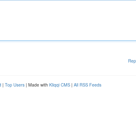
Rep
d
|
Top Users
| Made with
Kliqqi CMS
|
All RSS Feeds