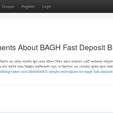
Groups
Register
Login
ments About BAGH Fast Deposit 
s
িরাপদ এবং ন্যায্য অনলাইন জুয়া খেলার পরিবেশ নিশ্চিত করতে বাংলাদেশে একটি স্বনামধন্য লাইসেন্সপ
ো কর্তৃপক্ষ দ্বারা নিয়ন্ত্রিত ক্যাসিনোগুলি দেখুন, যা নিরাপত্তা এবং খেলোয়াড় সুরক্ষার সূচক৷ আমা
6.idblogmaker.com/36908068/5-simple-techniques-for-bagh-fast-deposit