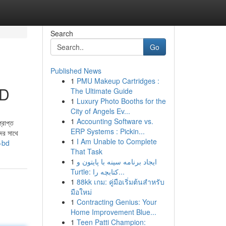
Search
Go
Published News
1
PMU Makeup Cartridges :
BD
The Ultimate Guide
1
Luxury Photo Booths for the
City of Angels Ev...
1
Accounting Software vs.
্রাপ্ত
ERP Systems : Pickin...
দের সাথে
1
I Am Unable to Complete
-bd
That Task
1
ایجاد برنامه سینه با پایتون و
Turtle: کتابچه را...
1
88kk เกม: คู่มือเริ่มต้นสำหรับ
มือใหม่
1
Contracting Genius: Your
Home Improvement Blue...
1
Teen Patti Champion: