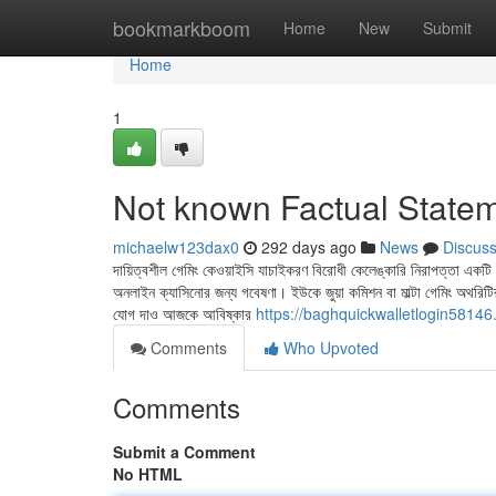
Home
bookmarkboom
Home
New
Submit
Home
1
Not known Factual State
michaelw123dax0
292 days ago
News
Discus
দায়িত্বশীল গেমিং কেওয়াইসি যাচাইকরণ বিরোধী কেলেঙ্কারি নিরাপত্তা একটি ন
অনলাইন ক্যাসিনোর জন্য গবেষণা। ইউকে জুয়া কমিশন বা মাল্টা গেমিং অথরিটির মত
যোগ দাও আজকে আবিষ্কার
https://baghquickwalletlogin5814
Comments
Who Upvoted
Comments
Submit a Comment
No HTML