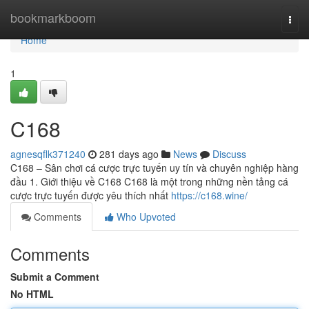
Home
bookmarkboom
Togg
navi
Home
1
C168
agnesqflk371240
281 days ago
News
Discuss
C168 – Sân chơi cá cược trực tuyến uy tín và chuyên nghiệp hàng
đầu 1. Giới thiệu về C168 C168 là một trong những nền tảng cá
cược trực tuyến được yêu thích nhất
https://c168.wine/
Comments
Who Upvoted
Comments
Submit a Comment
No HTML