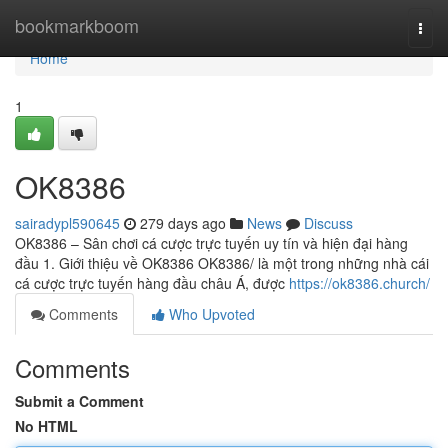
Home
bookmarkboom
Togg
navi
Home
1
OK8386
sairadypl590645
279 days ago
News
Discuss
OK8386 – Sân chơi cá cược trực tuyến uy tín và hiện đại hàng
đầu 1. Giới thiệu về OK8386 OK8386/ là một trong những nhà cái
cá cược trực tuyến hàng đầu châu Á, được
https://ok8386.church/
Comments
Who Upvoted
Comments
Submit a Comment
No HTML