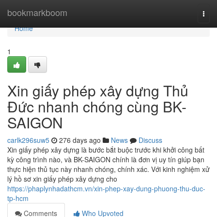
Home
bookmarkboom
Togg
navi
Home
1
Xin giấy phép xây dựng Thủ
Đức nhanh chóng cùng BK-
SAIGON
carlk296suw5
276 days ago
News
Discuss
Xin giấy phép xây dựng là bước bắt buộc trước khi khởi công bất
kỳ công trình nào, và BK-SAIGON chính là đơn vị uy tín giúp bạn
thực hiện thủ tục này nhanh chóng, chính xác. Với kinh nghiệm xử
lý hồ sơ xin giấy phép xây dựng cho
https://phaplynhadathcm.vn/xin-phep-xay-dung-phuong-thu-duc-
tp-hcm
Comments
Who Upvoted