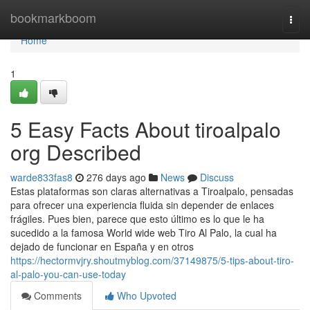
Home
bookmarkboom
Togg
navi
Home
1
5 Easy Facts About tiroalpalo
org Described
warde833fas8
276 days ago
News
Discuss
Estas plataformas son claras alternativas a Tiroalpalo, pensadas
para ofrecer una experiencia fluida sin depender de enlaces
frágiles. Pues bien, parece que esto último es lo que le ha
sucedido a la famosa World wide web Tiro Al Palo, la cual ha
dejado de funcionar en España y en otros
https://hectormvjry.shoutmyblog.com/37149875/5-tips-about-tiro-
al-palo-you-can-use-today
Comments
Who Upvoted