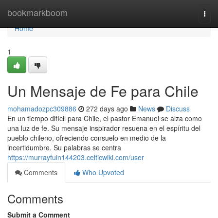
Home
bookmarkboom
Togg
navi
Home
1
Un Mensaje de Fe para Chile
mohamadozpc309886
272 days ago
News
Discuss
En un tiempo difícil para Chile, el pastor Emanuel se alza como
una luz de fe. Su mensaje inspirador resuena en el espíritu del
pueblo chileno, ofreciendo consuelo en medio de la
incertidumbre. Su palabras se centra
https://murrayfuin144203.celticwiki.com/user
Comments
Who Upvoted
Comments
Submit a Comment