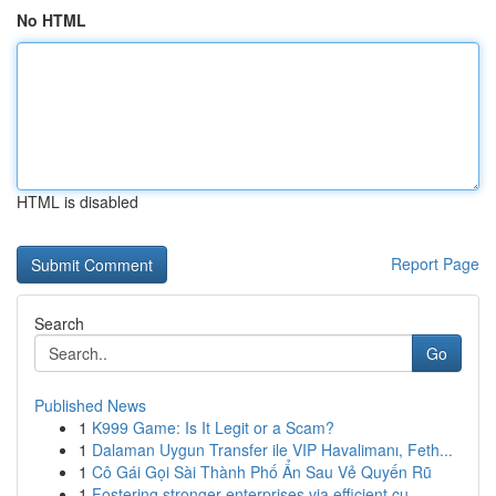
No HTML
HTML is disabled
Report Page
Search
Go
Published News
1
K999 Game: Is It Legit or a Scam?
1
Dalaman Uygun Transfer ile VIP Havalimanı, Feth...
1
Cô Gái Gọi Sài Thành Phố Ẩn Sau Vẻ Quyến Rũ
1
Fostering stronger enterprises via efficient cu...