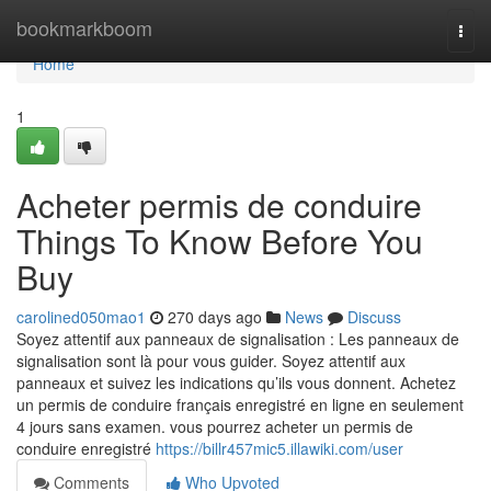
Home
bookmarkboom
Togg
navi
Home
1
Acheter permis de conduire
Things To Know Before You
Buy
carolined050mao1
270 days ago
News
Discuss
Soyez attentif aux panneaux de signalisation : Les panneaux de
signalisation sont là pour vous guider. Soyez attentif aux
panneaux et suivez les indications qu’ils vous donnent. Achetez
un permis de conduire français enregistré en ligne en seulement
4 jours sans examen. vous pourrez acheter un permis de
conduire enregistré
https://billr457mic5.illawiki.com/user
Comments
Who Upvoted