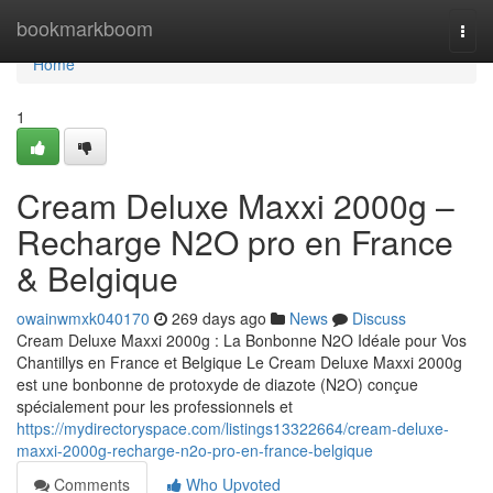
Home
bookmarkboom
Togg
navi
Home
1
Cream Deluxe Maxxi 2000g –
Recharge N2O pro en France
& Belgique
owainwmxk040170
269 days ago
News
Discuss
Cream Deluxe Maxxi 2000g : La Bonbonne N2O Idéale pour Vos
Chantillys en France et Belgique Le Cream Deluxe Maxxi 2000g
est une bonbonne de protoxyde de diazote (N2O) conçue
spécialement pour les professionnels et
https://mydirectoryspace.com/listings13322664/cream-deluxe-
maxxi-2000g-recharge-n2o-pro-en-france-belgique
Comments
Who Upvoted