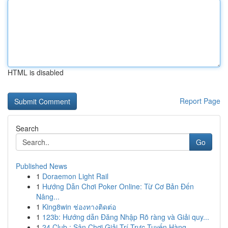
HTML is disabled
Report Page
Search
Go
Published News
1
Doraemon Light Rail
1
Hướng Dẫn Chơi Poker Online: Từ Cơ Bản Đến
Nâng...
1
King8win ช่องทางติดต่อ
1
123b: Hướng dẫn Đăng Nhập Rõ ràng và Giải quy...
1
24 Club : Sân Chơi Giải Trí Trực Tuyến Hàng ...