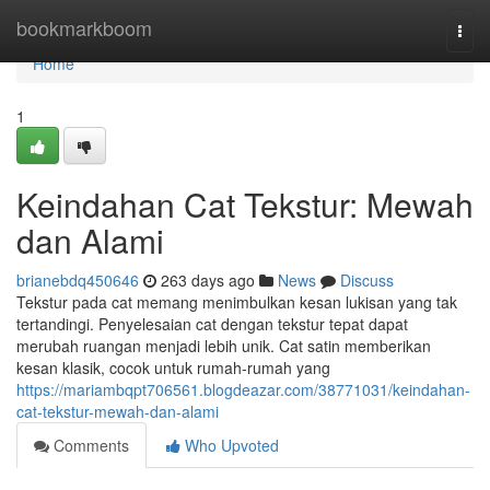
Home
bookmarkboom
Togg
navi
Home
1
Keindahan Cat Tekstur: Mewah
dan Alami
brianebdq450646
263 days ago
News
Discuss
Tekstur pada cat memang menimbulkan kesan lukisan yang tak
tertandingi. Penyelesaian cat dengan tekstur tepat dapat
merubah ruangan menjadi lebih unik. Cat satin memberikan
kesan klasik, cocok untuk rumah-rumah yang
https://mariambqpt706561.blogdeazar.com/38771031/keindahan-
cat-tekstur-mewah-dan-alami
Comments
Who Upvoted