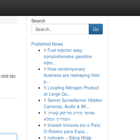
Search
Go
Published News
1
Fuel injector assy
comprehensive gasoline
injec...
1
How contemporary
business are reshaping their
t nhờ tốc
p...
1
Locating Nitrogen Product
at Large Qu...
1
Secret Surveillance: Hidden
Cameras, Audio & Wi...
1
שחזור מידע מדיסק קשיח:
המדריך המלא
1
Investir Imóveis em o País:
O Roteiro para Expa...
1
nohuwin – Đăng Nhập