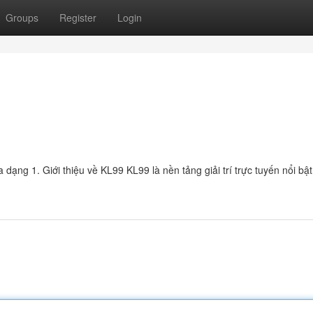
Groups
Register
Login
đa dạng 1. Giới thiệu về KL99 KL99 là nền tảng giải trí trực tuyến nổi bậ