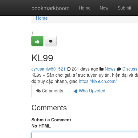
Home
bookmarkboom
Home
New
Submit
Home
1
KL99
cyrusaniw801521
261 days ago
News
Discuss
KL99 – Sân chơi giải trí trực tuyến uy tín, hiện đại và 
độ truy cập nhanh, giao
https://kl99.cn.com/
Comments
Who Upvoted
Comments
Submit a Comment
No HTML