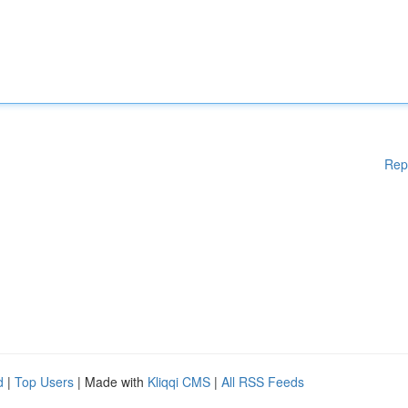
Rep
d
|
Top Users
| Made with
Kliqqi CMS
|
All RSS Feeds