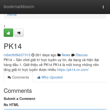
Home
bookmarkboom
Togg
navi
Home
1
PK14
robertbttk637315
261 days ago
News
Discuss
PK14 – Sân chơi giải trí trực tuyến uy tín, đa dạng và hiện đại
hàng đầu 1. Giới thiệu về PK14 PK14 là một trong những nền
tảng giải trí trực tuyến được nhiều
https://pk14.cn.com/
Comments
Who Upvoted
Comments
Submit a Comment
No HTML