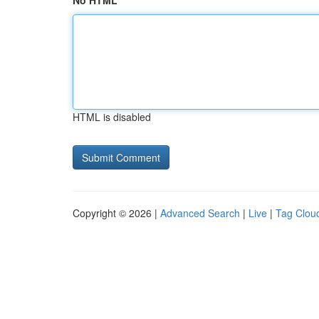
No HTML
HTML is disabled
Copyright © 2026 |
Advanced Search
|
Live
|
Tag Clou