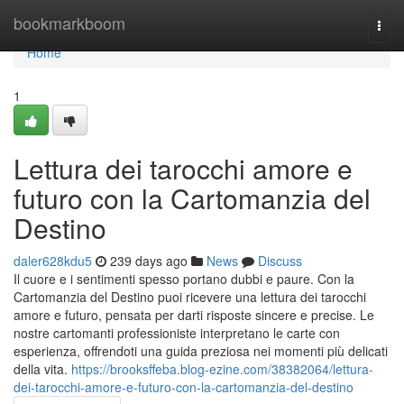
Home
bookmarkboom
Togg
navi
Home
1
Lettura dei tarocchi amore e
futuro con la Cartomanzia del
Destino
daler628kdu5
239 days ago
News
Discuss
Il cuore e i sentimenti spesso portano dubbi e paure. Con la
Cartomanzia del Destino puoi ricevere una lettura dei tarocchi
amore e futuro, pensata per darti risposte sincere e precise. Le
nostre cartomanti professioniste interpretano le carte con
esperienza, offrendoti una guida preziosa nei momenti più delicati
della vita.
https://brooksffeba.blog-ezine.com/38382064/lettura-
dei-tarocchi-amore-e-futuro-con-la-cartomanzia-del-destino