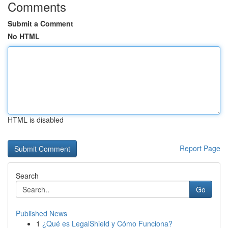
Comments
Submit a Comment
No HTML
HTML is disabled
Report Page
Search
Go
Published News
1
¿Qué es LegalShield y Cómo Funciona?