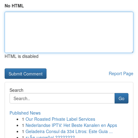
No HTML
HTML is disabled
Report Page
Search
Go
Published News
1
Our Roasted Private Label Services
1
Nederlandse IPTV: Het Beste Kanalen en Apps
1
Geladeira Consul da 334 Litros: Este Guia ...
1
รูเล็ต แตกหนัก! ????????