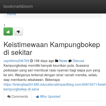
Home
bookmarkboom
Home
1
Keistimewaan Kampungbokep
di sekitar
zaynkimo206769
198 days ago
News
Discuss
Kampungbokep memiliki banyak keunikan pula. Suasana
pedesaan yang asri membuat rasa nyaman bagi siapa pun yang
ke sini. Warganya terkenal dengan sinar ramah mereka, selalu
siap membantu wisatawan. Beberapa
https://briangfaa291485.educationalimpactblog.com/60874571/keis
kampungbokep-di-sana
Comments
Who Upvoted