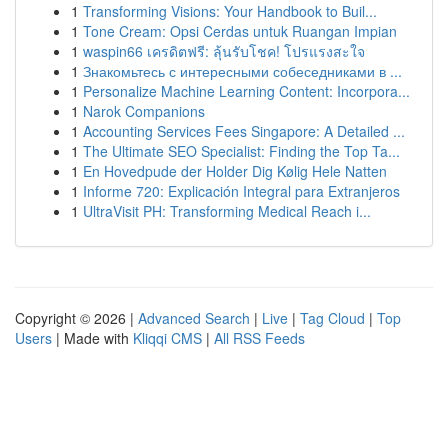
1
Transforming Visions: Your Handbook to Buil...
1
Tone Cream: Opsi Cerdas untuk Ruangan Impian
1
waspin66 เครดิตฟรี: ลุ้นรับโชค! โปรแรงสะใจ
1
Знакомьтесь с интересными собеседниками в ...
1
Personalize Machine Learning Content: Incorpora...
1
Narok Companions
1
Accounting Services Fees Singapore: A Detailed ...
1
The Ultimate SEO Specialist: Finding the Top Ta...
1
En Hovedpude der Holder Dig Kølig Hele Natten
1
Informe 720: Explicación Integral para Extranjeros
1
UltraVisit PH: Transforming Medical Reach i...
Copyright © 2026 |
Advanced Search
|
Live
|
Tag Cloud
|
Top
Users
| Made with
Kliqqi CMS
|
All RSS Feeds