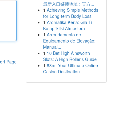
最新入口链接地址：官方...
1
Achieving Simple Methods
for Long-term Body Loss
1
Aromatika Keria: Gia Ti
Katapliktiki Atmosfera
1
Arrendamento de
Equipamento de Elevação:
Manual...
1
10 Bet High Ainsworth
Slots: A High Roller's Guide
ort Page
1
88m: Your Ultimate Online
Casino Destination