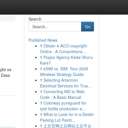
Search
Go
Published News
1
Obtain 4-ACO-copyright
Online : A Comprehens...
1
Poppo Agency Kaise Shuru
Kare?
1
eSIM vs. SIM: Your 2026
gibt es
Wireless Strategy Guide
. Dass
1
Selecting Artarmon
Electrical Services for Trus...
1
Converting MD to Web
Code : A Basic Manual
1
Colorway pureguard for
rpet bottle production a...
1
What to Look for in a Destin
Parking Lot Painti...
1
土豆官网土豆网站土豆平台