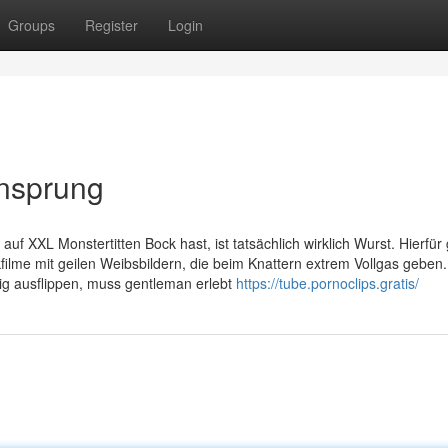
Groups
Register
Login
ensprung
uf XXL Monstertitten Bock hast, ist tatsächlich wirklich Wurst. Hierfür 
kfilme mit geilen Weibsbildern, die beim Knattern extrem Vollgas geben
tig ausflippen, muss gentleman erlebt
https://tube.pornoclips.gratis/