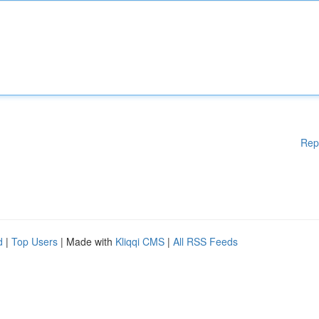
Rep
d
|
Top Users
| Made with
Kliqqi CMS
|
All RSS Feeds