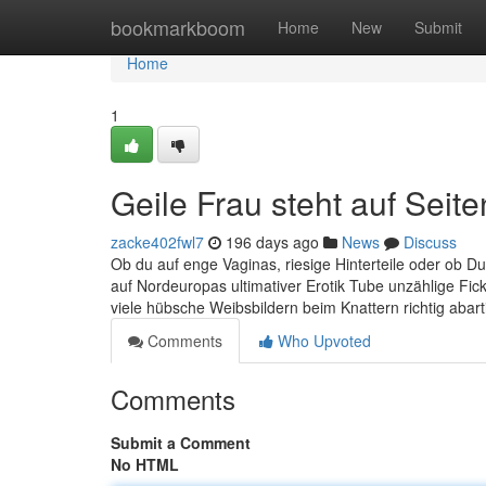
Home
bookmarkboom
Home
New
Submit
Home
1
Geile Frau steht auf Seit
zacke402fwl7
196 days ago
News
Discuss
Ob du auf enge Vaginas, riesige Hinterteile oder ob Du a
auf Nordeuropas ultimativer Erotik Tube unzählige Fic
viele hübsche Weibsbildern beim Knattern richtig abar
Comments
Who Upvoted
Comments
Submit a Comment
No HTML