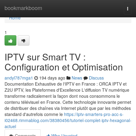
Home
bookmarkboom
Togg
navi
Home
1
IPTV sur Smart TV :
Configuration et Optimisation
andyl787mga1
194 days ago
News
Discuss
Documentation Exhaustive de l'IPTV en France : ORCA IPTV et
Z2U IPTV, les Plateformes d'Excellence L'diffusion TV numérique
transforme radicalement la façon dont nous consommons le
contenu télévisuel en France. Cette technologie innovante permet
de distribuer des chaînes via Internet plutôt que par les méthodes
standard d'autrefois comme le
https://iptv-smarters-pro-acc-s-
i02468.rimmablog.com/38380456/tutoriel-complet-iptv-hexagonal-
actuel
Comments
Who Upvoted