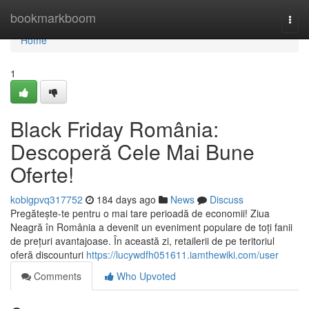
Home
bookmarkboom
Togg
navi
Home
1
Black Friday România:
Descoperă Cele Mai Bune
Oferte!
kobigpvq317752
184 days ago
News
Discuss
Pregătește-te pentru o mai tare perioadă de economii! Ziua
Neagră în România a devenit un eveniment populare de toți fanii
de prețuri avantajoase. În această zi, retailerii de pe teritoriul
oferă discounturi
https://lucywdfh051611.iamthewiki.com/user
Comments
Who Upvoted