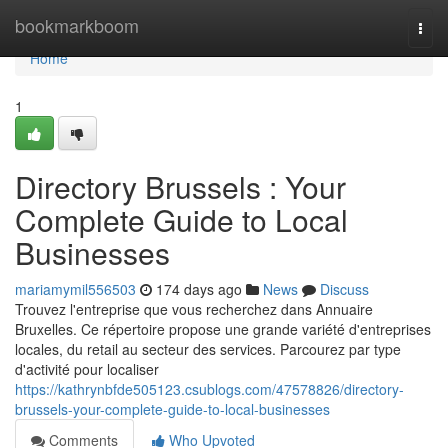
Home
bookmarkboom
Togg
navi
Home
1
Directory Brussels : Your
Complete Guide to Local
Businesses
mariamymil556503
174 days ago
News
Discuss
Trouvez l'entreprise que vous recherchez dans Annuaire
Bruxelles. Ce répertoire propose une grande variété d'entreprises
locales, du retail au secteur des services. Parcourez par type
d'activité pour localiser
https://kathrynbfde505123.csublogs.com/47578826/directory-
brussels-your-complete-guide-to-local-businesses
Comments
Who Upvoted