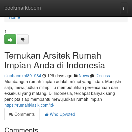
Home
bookmarkboom
Togg
navi
Home
1
Temukan Arsitek Rumah
Impian Anda di Indonesia
siobhandxht891984
129 days ago
News
Discuss
Membangun rumah impian adalah mimpi yang indah. Mungkin
saja, mewujudkan mimpi itu membutuhkan perencanaan dan
eksekusi yang matang. Di Indonesia, terdapat banyak sang
pencipta siap membantu mewujudkan rumah impian
https://rumahklasik.com/id/
Comments
Who Upvoted
Comments