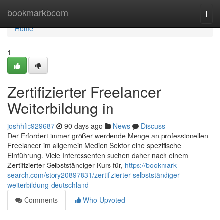
Home
bookmarkboom
Togg
navi
Home
1
Zertifizierter Freelancer
Weiterbildung in
joshhfic929687
90 days ago
News
Discuss
Der Erfordert immer größer werdende Menge an professionellen
Freelancer im allgemein Medien Sektor eine spezifische
Einführung. Viele Interessenten suchen daher nach einem
Zertifizierter Selbstständiger Kurs für,
https://bookmark-
search.com/story20897831/zertifizierter-selbstständiger-
weiterbildung-deutschland
Comments
Who Upvoted