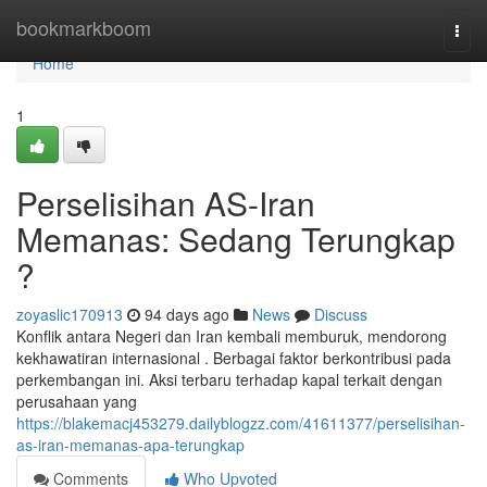
Home
bookmarkboom
Togg
navi
Home
1
Perselisihan AS-Iran
Memanas: Sedang Terungkap
?
zoyaslic170913
94 days ago
News
Discuss
Konflik antara Negeri dan Iran kembali memburuk, mendorong
kekhawatiran internasional . Berbagai faktor berkontribusi pada
perkembangan ini. Aksi terbaru terhadap kapal terkait dengan
perusahaan yang
https://blakemacj453279.dailyblogzz.com/41611377/perselisihan-
as-iran-memanas-apa-terungkap
Comments
Who Upvoted