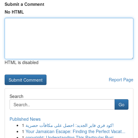
Submit a Comment
No HTML
HTML is disabled
Report Page
Search
Go
Published News
1
كود فري فاير الجديد: احصل على مكافآت حصرية!
1
Your Jamaican Escape: Finding the Perfect Vacat...
1
copyright: Understanding This Particular Busi...