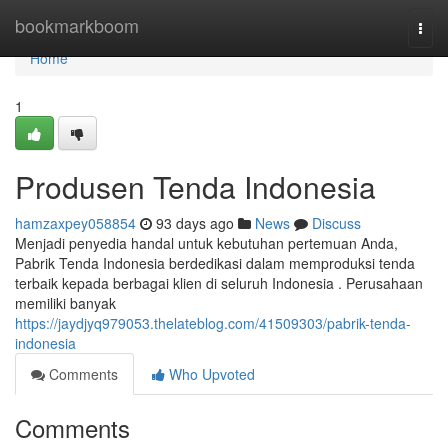
Home
bookmarkboom
Togg
navi
Home
1
Produsen Tenda Indonesia
hamzaxpey058854
93 days ago
News
Discuss
Menjadi penyedia handal untuk kebutuhan pertemuan Anda,
Pabrik Tenda Indonesia berdedikasi dalam memproduksi tenda
terbaik kepada berbagai klien di seluruh Indonesia . Perusahaan
memiliki banyak
https://jaydjyq979053.thelateblog.com/41509303/pabrik-tenda-
indonesia
Comments
Who Upvoted
Comments