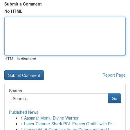
Submit a Comment
No HTML
HTML is disabled
Report Page
Search
Go
Published News
1
Aasimar Monk: Divine Warrior
1
Laser Cleaner Shark PCL Erases Graffiti with Pr...
1
{copyright: A Overview to the Compound and I...