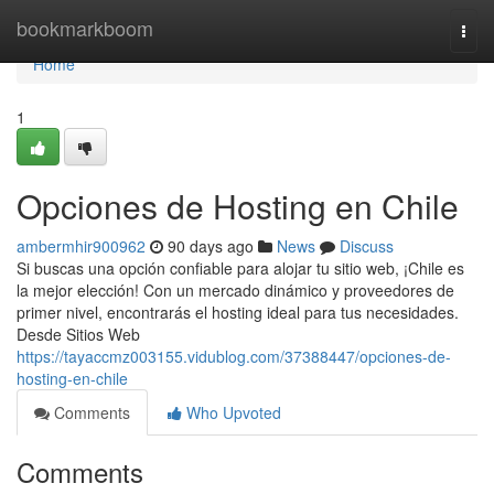
Home
bookmarkboom
Togg
navi
Home
1
Opciones de Hosting en Chile
ambermhir900962
90 days ago
News
Discuss
Si buscas una opción confiable para alojar tu sitio web, ¡Chile es
la mejor elección! Con un mercado dinámico y proveedores de
primer nivel, encontrarás el hosting ideal para tus necesidades.
Desde Sitios Web
https://tayaccmz003155.vidublog.com/37388447/opciones-de-
hosting-en-chile
Comments
Who Upvoted
Comments