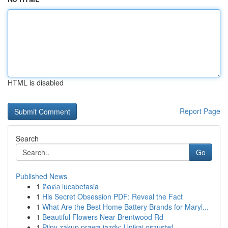
HTML is disabled
Report Page
Search
Go
Published News
1
ติดต่อ lucabetasia
1
His Secret Obsession PDF: Reveal the Fact
1
What Are the Best Home Battery Brands for Maryl...
1
Beautiful Flowers Near Brentwood Rd
1
Pilny zakup prawa jazdy: Unikaj oszustw!