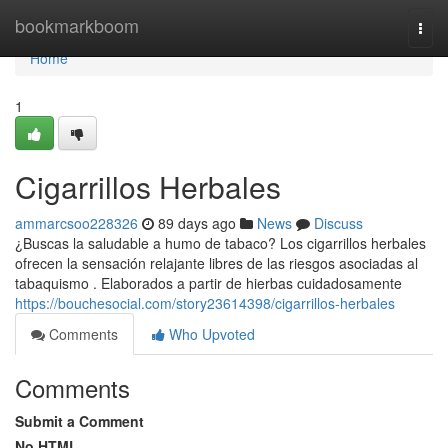
Home
bookmarkboom
Togg
navi
Home
1
Cigarrillos Herbales
ammarcsoo228326
89 days ago
News
Discuss
¿Buscas la saludable a humo de tabaco? Los cigarrillos herbales
ofrecen la sensación relajante libres de las riesgos asociadas al
tabaquismo . Elaborados a partir de hierbas cuidadosamente
https://bouchesocial.com/story23614398/cigarrillos-herbales
Comments
Who Upvoted
Comments
Submit a Comment
No HTML