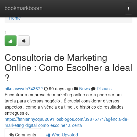
Home
bookmarkboom
Togg
navi
Home
1
Consultoria de Marketing
Online : Como Escolher a Ideal
?
nikolaswvdn743672
90 days ago
News
Discuss
Encontrar a empresa de marketing online certa pode ser um
tarefa para diversas negócio . É crucial considerar diversos
aspectos , como a vivência da time , o histórico de resultados
entregues e,
https://finnianhycq882091.losblogos.com/39875771/agência-de-
marketing-digital-como-escolher-a-certa
Comments
Who Upvoted