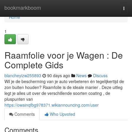
Home
bookmarkboom
Togg
navi
Home
1
Raamfolie voor je Wagen : De
Complete Gids
blancheyizw255893
90 days ago
News
Discuss
Wil je de bescherming van je auto verbeteren én tegelijkertijd de
zon buiten houden? Raamfolie is de ideale manier . Deze uitleg
legt je alles uit over de verschillende soorten coating , de
pluspunten van
https://owainqfbg978371.wikiannouncing.com/user
Comments
Who Upvoted
Comments