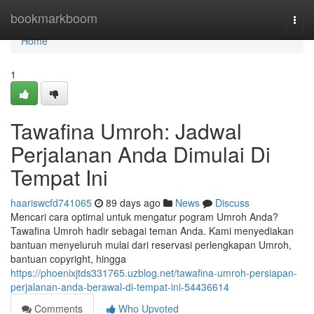
Home
bookmarkboom
Togg
navi
Home
1
Tawafina Umroh: Jadwal
Perjalanan Anda Dimulai Di
Tempat Ini
haariswcfd741065
89 days ago
News
Discuss
Mencari cara optimal untuk mengatur pogram Umroh Anda?
Tawafina Umroh hadir sebagai teman Anda. Kami menyediakan
bantuan menyeluruh mulai dari reservasi perlengkapan Umroh,
bantuan copyright, hingga
https://phoenixjtds331765.uzblog.net/tawafina-umroh-persiapan-
perjalanan-anda-berawal-di-tempat-ini-54436614
Comments
Who Upvoted